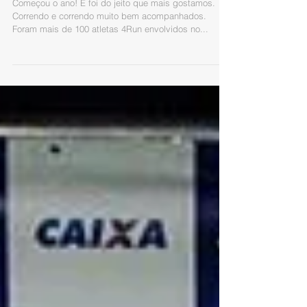
CURITIBA!
Começou o ano! E foi do jeito que mais gostamos.
Correndo e correndo muito bem acompanhados.
Foram mais de 100 atletas 4Run envolvidos no...