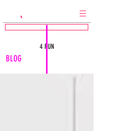
41 . 98412-5552
|
contato@4runassessoria.com.br
Acesso TREINUS
4 RUN
BLOG